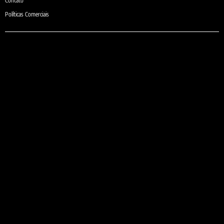
Contato
Políticas Comerciais
e-mail:
comercial@sheilaguardanapos.com.br
Telefone:
(31) 3481-6371
(31) 9 9975-6371 (Somente Whatsapp)
Localização:
Rua Violeta, 810 - Belo Horizonte, MG 30280-230