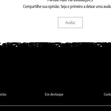
Compartilhe sua opinião. Seja o primeiro a deixar uma avali
Avaliar
orias
Em destaque
Cont