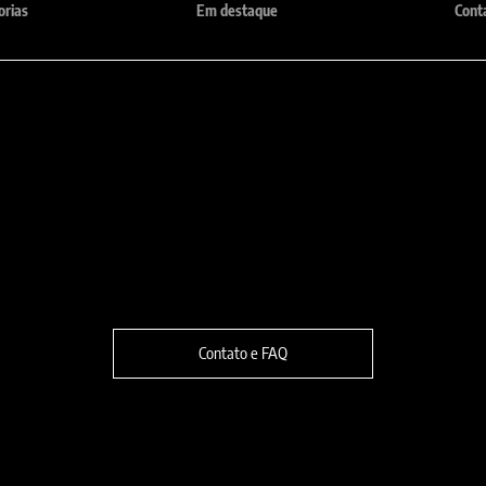
orias
Em destaque
Cont
Localização:
fone:
Rua Violeta, 810 - Belo Horizon
1-6371
9975-6371 (Somente Whatsapp)
30280-230
Contato e FAQ
SHEILA GUARDANAPOS ESPECIAIS
LTDA