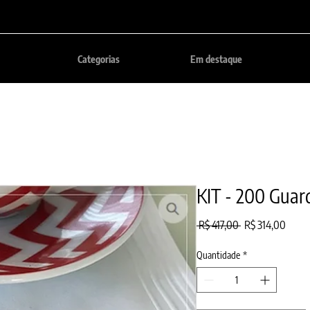
Categorias
Em destaque
KIT - 200 Guar
Preço
Preço
 R$ 417,00 
R$ 314,00
normal
promo
Quantidade
*