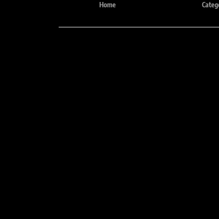
Home
Categ
Tele
e-mail:
(31) 348
comercial@sheilaguardanapos.com.br
(31) 9 
Precisa de mais informações?