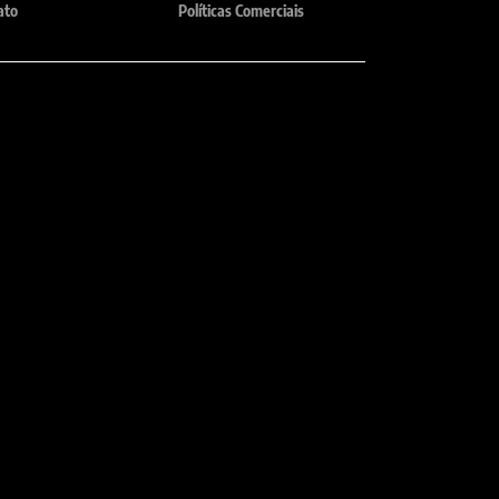
ato
Políticas Comerciais
Horário de atendimento
te, MG
Seg - Sex: 8:00 - 18:00