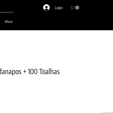
Login
More
danapos + 100 Toalhas
cional