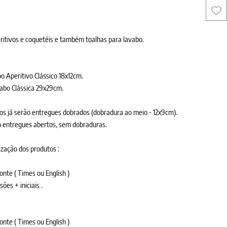
ritivos e coquetéis e também toalhas para lavabo.
 Aperitivo Clássico 18x12cm.
vabo Clássica 29x29cm.
os já serão entregues dobrados (dobradura ao meio - 12x9cm).
 entregues abertos, sem dobraduras.
lização dos produtos :
onte ( Times ou English )
es + iniciais .
onte ( Times ou English )