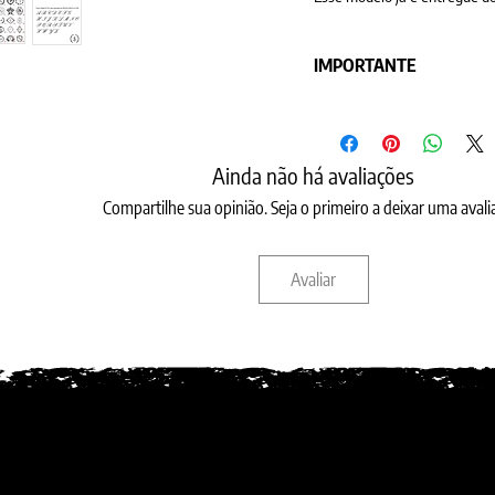
IMPORTANTE
Os produtos podem ser pers
cor.
Por gentileza seleci
Ainda não há avaliações
INICIAIS EM COR OU RELEV
consta na penúltima foto. 
Compartilhe sua opinião. Seja o primeiro a deixar uma avali
BRASÃO / LOGO / NOME EM 
ou com o seu modelo que po
Avaliar
brasão e as iniciais no cam
BRASÃO / LOGO / NOME 
MATRIZ , POR ESTE LINK