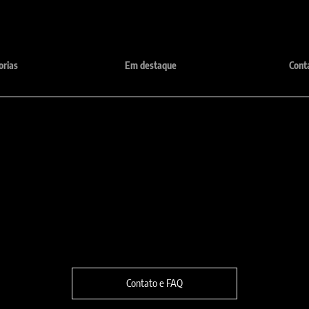
orias
Em destaque
Cont
Localização:
fone:
Rua Violeta, 810 - Belo Horizon
1-6371
9975-6371 (Somente Whatsapp)
30280-230
Contato e FAQ