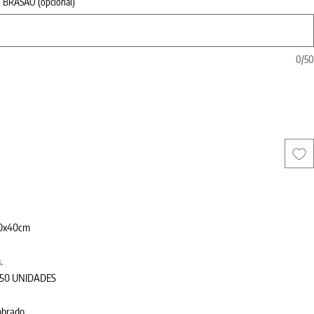
do BRASÃO (opcional)
0/5
40x40cm
.
m 50 UNIDADES
obrado