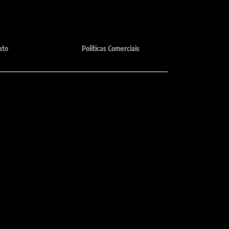
ato
Políticas Comerciais
Horário de atendimento
te, MG
Seg - Sex: 8:00 - 18:00