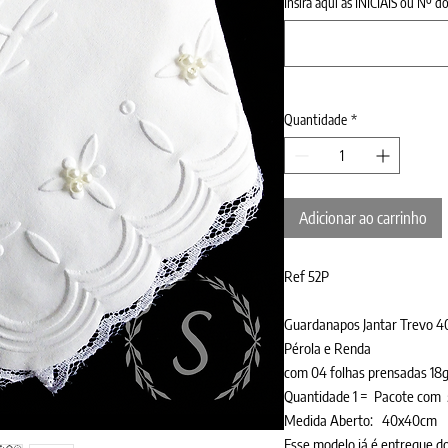
Insira aqui as INICIAIS ou Nº 
Quantidade
*
Adicionar ao carrinho
Ref 52P
Guardanapos Jantar Trevo 
Pérola e Renda
com 04 folhas prensadas 18g
Quantidade 1 = Pacote co
Medida Aberto: 40x40cm
Esse modelo já é entregue d