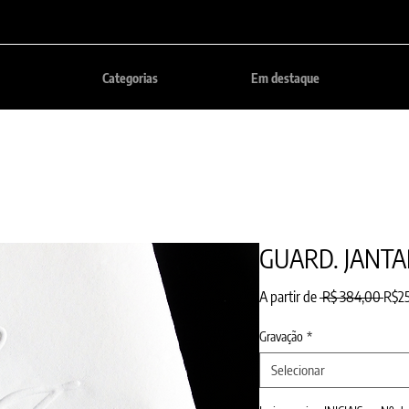
Categorias
Em destaque
GUARD. JANTA
Preç
A partir de
 R$ 384,00 
R$2
norm
Gravação
*
Selecionar