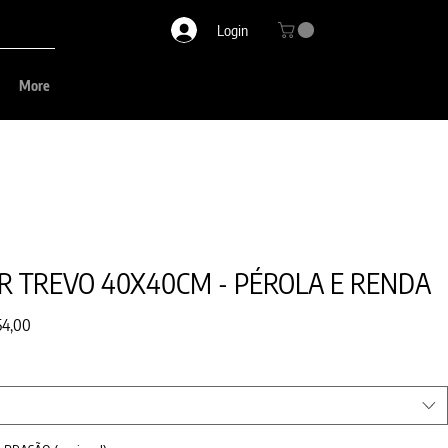
Login
More
R TREVO 40X40CM - PÉROLA E RENDA
o
Preço
54,00
al
promocional