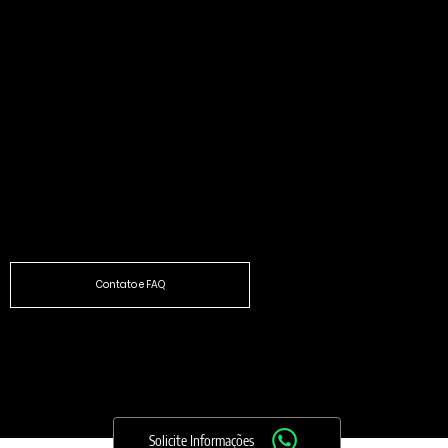
Localização:
Rua Violeta, 810 - Belo Horizonte, MG 30280-230
Horário de atendimento
Seg - Sex: 8:00 - 18:00
Precisa de mais informações?
Contato e FAQ
SHEILA GUARDANAPOS ESPECIAIS
LTDA
65.351.595/0001-75
Solicite Informações