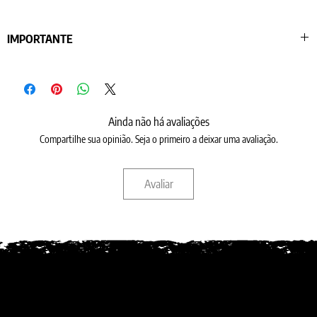
IMPORTANTE
Os produtos podem ser personalizados
com iniciais, logomarcas ou brasões impressos em relevo seco ou cor. Por
gentileza selecione como deseja nos campos de PERSONALIZAÇÃO E
DOBRADURA.
Ainda não há avaliações
Compartilhe sua opinião. Seja o primeiro a deixar uma avaliação.
INICIAIS EM COR OU RELEVO SECO: personalizamos com o modelo de fonte
( ENGLISH 157 BT ) padrão que consta na penúltima foto. Nos informe as
iniciais no campo acima.
Avaliar
BRASÃO / LOGO / NOME EM COR : são personalizados com os modelo de
brasões da última foto do anúncio ou com o seu modelo que poderá ser
anexado ao final da compra no boão “ADD A FILE’’ . Nos informe o nº do
brasão e as iniciais no campo acima.
BRASÃO / LOGO / NOME EM RELEVO SECO: para essa opção será cobrado
taxa adicional de matriz por este link
https://goo.gl/TGuoxL