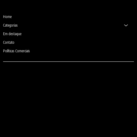
Desde 1987
Home
Categorias
Em destaque
Contato
Políticas Comerciais
e-mail:
comercial@sheilaguardanapos.com.br
Telefone:
(31) 3481-6371
(31) 9 9975-6371 (Somente Whatsapp)