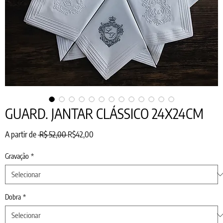
GUARD. JANTAR CLÁSSICO 24X24CM
Preço
Preço
A partir de
 R$ 52,00 
R$42,00
normal
promocional
Gravação
*
Dobra
*