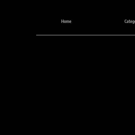
Desde 1987
Home
Categ
Tele
e-mail:
(31) 348
comercial@sheilaguardanapos.com.br
(31) 9 
Precisa de mais informações?