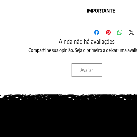
IMPORTANTE
Os produtos podem ser pers
gentileza selecione como
Ainda não há avaliações
INICIAIS EM COR OU RELEV
consta na penúltima foto. 
Compartilhe sua opinião. Seja o primeiro a deixar uma avali
BRASÃO / LOGO / NOME EM 
ou com o seu modelo que po
Avaliar
brasão e as iniciais no cam
BRASÃO / LOGO / NOME EM 
link
https://goo.gl/TGuoxL