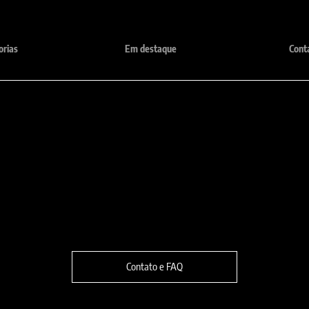
orias
Em destaque
Cont
Localização:
fone:
Rua Violeta, 810 - Belo Horizon
1-6371
9975-6371 (Somente Whatsapp)
30280-230
Contato e FAQ