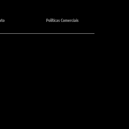
ato
Políticas Comerciais
Horário de atendimento
te, MG
Seg - Sex: 8:00 - 18:00