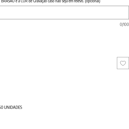
do BRASÃO e a COR de Gravação caso não seja em relevo. (opcional)
0/10
m 50 UNIDADES