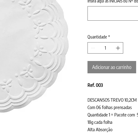
Insira aqui as INICIAIS ou Nº 
Quantidade
*
Adicionar ao carrinho
Ref. 003
DESCANSOS TREVO 10,2CM
Com 06 folhas prensadas
Quantidade 1 = Pacote co
18g cada folha
Alta Absorção