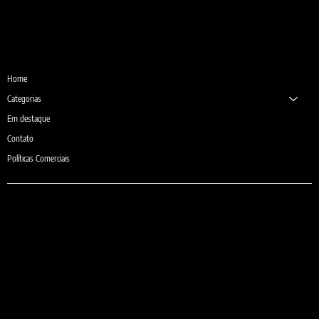
Desde 1987
Home
Categorias
Em destaque
Contato
Políticas Comerciais
e-mail:
comercial@sheilaguardanapos.com.br
Telefone: