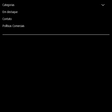
Categorias
Em destaque
Contato
Políticas Comerciais
e-mail:
comercial@sheilaguardanapos.com.br
Telefone:
(31) 3481-6371
(31) 9 9975-6371 (Somente Whatsapp)
Localização: