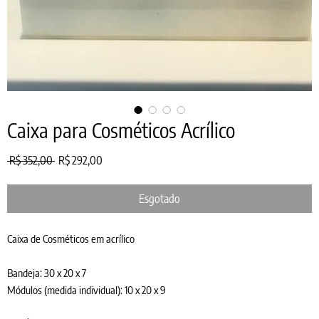
Caixa para Cosméticos Acrílico
Preço
Preço
 R$ 352,00 
R$ 292,00
normal
promocional
Esgotado
Caixa de Cosméticos em acrílico
Bandeja: 30 x 20 x 7
Módulos (medida individual): 10 x 20 x 9