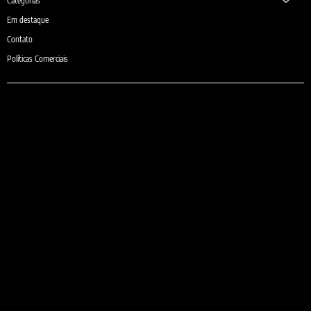
Categorias
Em destaque
Contato
Políticas Comerciais
e-mail:
comercial@sheilaguardanapos.com.br
Telefone:
(31) 3481-6371
(31) 9 9975-6371 (Somente Whatsapp)
Localização:
Rua Violeta, 810 - Belo Horizonte, MG 30280-230