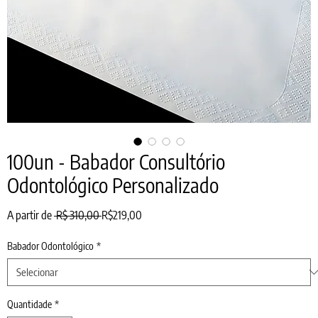
100un - Babador Consultório
Odontológico Personalizado
Preço
Preço
A partir de
 R$ 310,00 
R$219,00
normal
promocional
Babador Odontológico
*
Quantidade
*