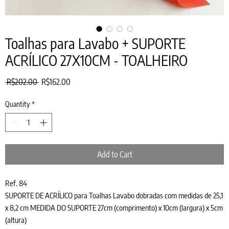
Toalhas para Lavabo + SUPORTE
ACRÍLICO 27X10CM - TOALHEIRO
Regular
Sale
 R$202.00 
R$162.00
Price
Price
Quantity
*
Add to Cart
Ref. 84
SUPORTE DE ACRÍLICO para Toalhas Lavabo dobradas com medidas de 25,1
x 8,2 cm MEDIDA DO SUPORTE 27cm (comprimento) x 10cm (largura) x 5cm
(altura)