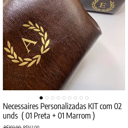
Necessaires Personalizadas KIT com 02
unds ( 01 Preta + 01 Marrom )
Regular
Sale
 R$202.00 
R$142.00