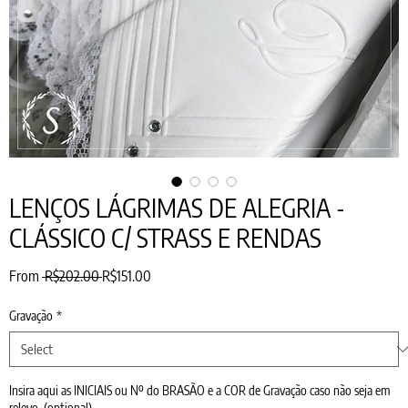
LENÇOS LÁGRIMAS DE ALEGRIA -
CLÁSSICO C/ STRASS E RENDAS
Regular
Sale
From
 R$202.00 
R$151.00
Price
Price
Gravação
*
Insira aqui as INICIAIS ou Nº do BRASÃO e a COR de Gravação caso não seja em
relevo. (optional)