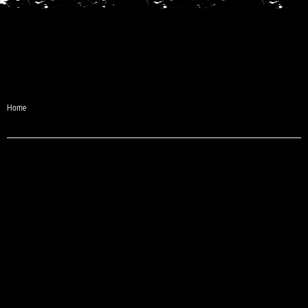
Desde 1987
Home
e-mail:
comercial@sheilaguardanapos.com.br
Telefone:
(31) 3481-6371
(31) 9 9975-6371 (Somente Whatsapp)