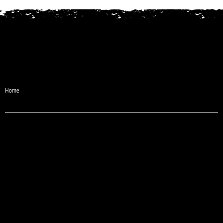
Desde 1987
Home
e-mail:
comercial@sheilaguardanapos.com.br
Telefone:
(31) 3481-6371