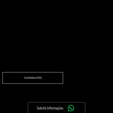
(31) 9 9975-6371 (Somente Whatsapp)
Localização:
Rua Violeta, 810 - Belo Horizonte, MG 30280-230
Horário de atendimento
Seg - Sex: 8:00 - 18:00
Precisa de mais informações?
Contato e FAQ
SHEILA GUARDANAPOS ESPECIAIS
LTDA
65.351.595/0001-75
Solicite Informações