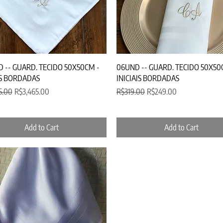
Quick View
Quick View
 -- GUARD. TECIDO 50X50CM -
06UND -- GUARD. TECIDO 50X50
IS BORDADAS
INICIAIS BORDADAS
 Price
Sale Price
Regular Price
Sale Price
5.00
R$3,465.00
R$319.00
R$249.00
Add to Cart
Add to Cart