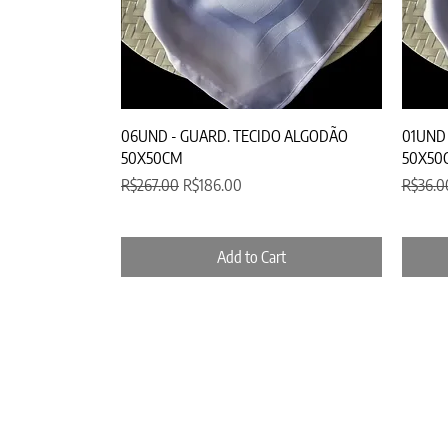
Quick View
06UND - GUARD. TECIDO ALGODÃO
01UND 
50X50CM
50X50
Regular Price
Sale Price
Regular
R$267.00
R$186.00
R$36.0
Add to Cart