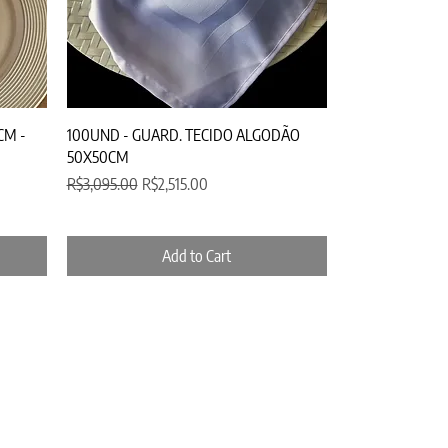
Quick View
CM -
100UND - GUARD. TECIDO ALGODÃO
50X50CM
Regular Price
Sale Price
R$3,095.00
R$2,515.00
Add to Cart