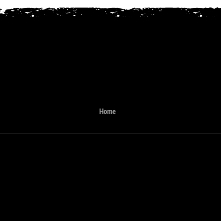
Home
Localização:
fone:
Rua Violeta, 810 - Belo Horizon
1-6371
9975-6371 (Somente Whatsapp)
30280-230