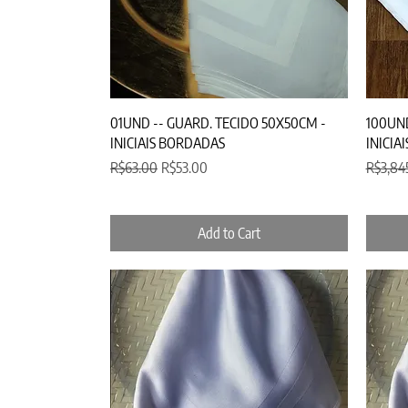
Quick View
01UND -- GUARD. TECIDO 50X50CM -
100UND
INICIAIS BORDADAS
INICIA
Regular Price
Sale Price
Regular
R$63.00
R$53.00
R$3,84
Add to Cart