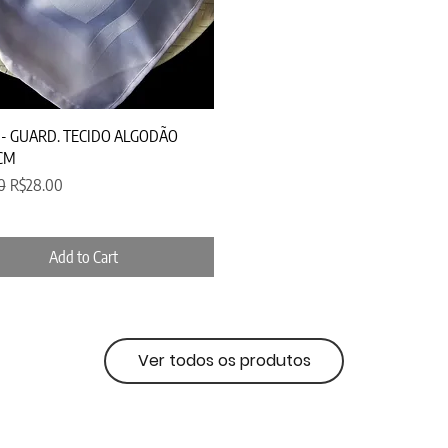
Quick View
- GUARD. TECIDO ALGODÃO
CM
 Price
Sale Price
0
R$28.00
Add to Cart
Ver todos os produtos