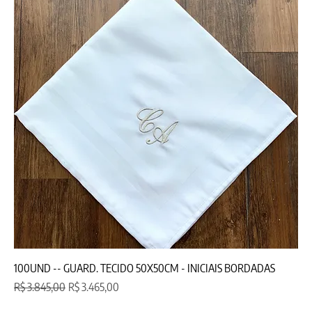
100UND -- GUARD. TECIDO 50X50CM - INICIAIS BORDADAS
Preço normal
Preço promocional
R$ 3.845,00
R$ 3.465,00