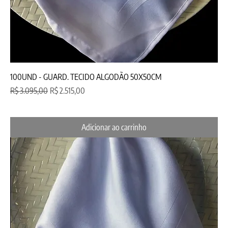
100UND - GUARD. TECIDO ALGODÃO 50X50CM
Preço normal
Preço promocional
R$ 3.095,00
R$ 2.515,00
Adicionar ao carrinho