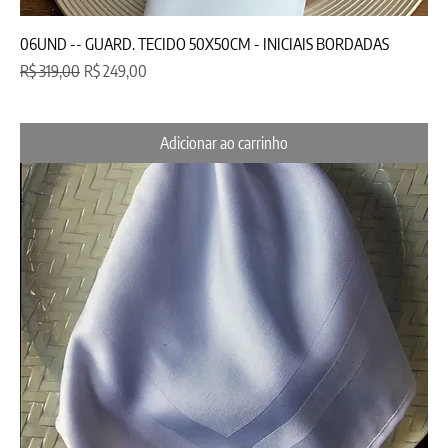
06UND -- GUARD. TECIDO 50X50CM - INICIAIS BORDADAS
Preço normal
Preço promocional
R$ 319,00
R$ 249,00
Adicionar ao carrinho