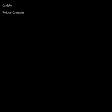
Contato
Políticas Comerciais
e-mail:
comercial@sheilaguardanapos.com.br
Telefone:
(31) 3481-6371
(31) 9 9975-6371 (Somente Whatsapp)
Localização:
Rua Violeta, 810 - Belo Horizonte, MG 30280-230