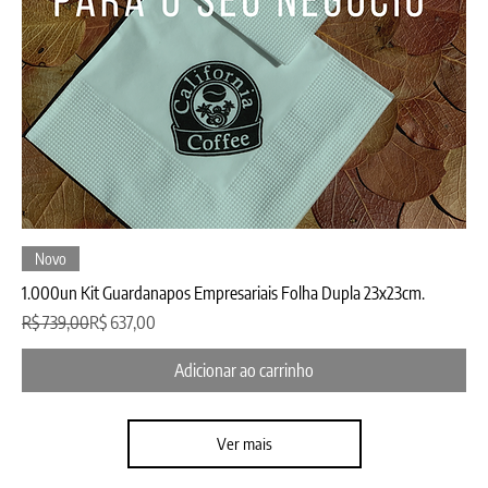
Novo
1.000un Kit Guardanapos Empresariais Folha Dupla 23x23cm.
Preço normal
Preço promocional
R$ 739,00
R$ 637,00
Adicionar ao carrinho
Ver mais