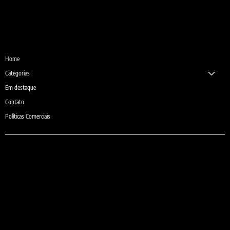
Desde 1987
Home
Categorias
Em destaque
Contato
Políticas Comerciais
e-mail:
comercial@sheilaguardanapos.com.br
Telefone: