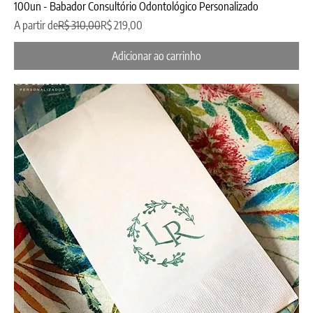
100un - Babador Consultório Odontológico Personalizado
Preço normal
Preço promocional
A partir de
R$ 310,00
R$ 219,00
Adicionar ao carrinho