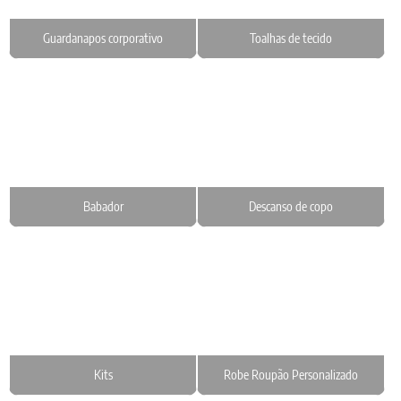
Guardanapos corporativo
Toalhas de tecido
Babador
Descanso de copo
Kits
Robe Roupão Personalizado